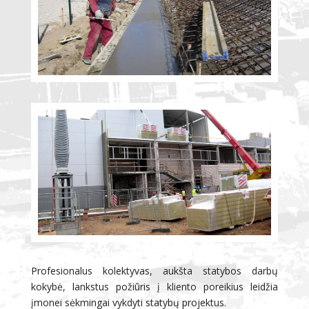
Profesionalus kolektyvas, aukšta statybos darbų
kokybė, lankstus požiūris į kliento poreikius leidžia
įmonei sėkmingai vykdyti statybų projektus.