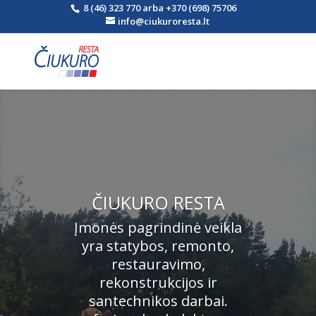
8 (46) 323 770
arba
+370 (698) 75706
info@ciukuroresta.lt
ČIUKURO RESTA
Įmonės pagrindinė veikla
yra statybos, remonto,
restauravimo,
rekonstrukcijos ir
santechnikos darbai.