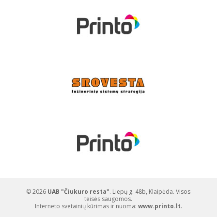
© 2026
UAB "Čiukuro resta"
. Liepų g. 48b, Klaipėda. Visos
teisės saugomos.
Interneto svetainių kūrimas ir nuoma:
www.printo.lt
.