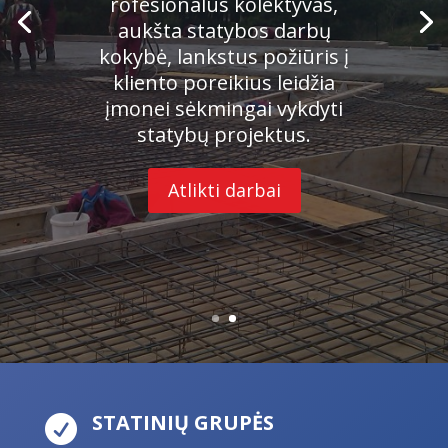
rofesionalus kolektyvas,
aukšta statybos darbų
kokybė, lankstus požiūris į
kliento poreikius leidžia
įmonei sėkmingai vykdyti
statybų projektus.
Atlikti darbai
STATINIŲ GRUPĖS
