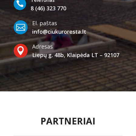

8 (46) 323 770
El. paštas

info@ciukuroresta.lt
Adresas

Liepų g. 48b, Klaipėda LT – 92107
PARTNERIAI